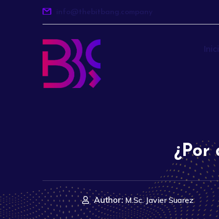
info@thebitbang.company
Inic
¿Por 
Author:
M.Sc. Javier Suarez