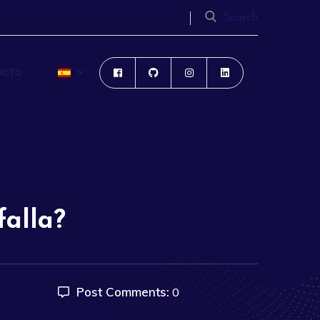
Search
acto
falla?
Post Comments:
0