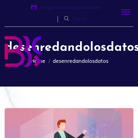
info@thebitbang.company
Search
desenredandolosdato
Home
desenredandolosdatos