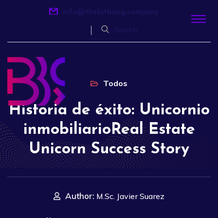
info@thebitbang.company
Search
Todos
Historia de éxito: Unicornio
inmobiliarioReal Estate
Unicorn Success Story
Author:
M.Sc. Javier Suarez