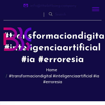
info@thebitbang.company
Search
#transformaciondigita
#inteligenciaartificial
#ia #erroresia
Home
#transformaciondigital #inteligenciaartificial #ia
#erroresia