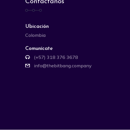
Contáctanos
Ubicación
Colombia
Comunícate
(+57) 318 376 3678
info@thebitbang.company