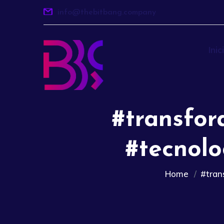
info@thebitbang.company
Inic
#transfor
#tecnolo
Home
#tran