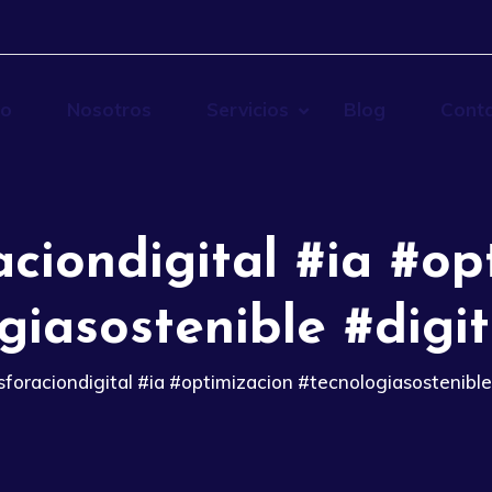
io
Nosotros
Servicios
Blog
Cont
aciondigital #ia #op
giasostenible #digit
sforaciondigital #ia #optimizacion #tecnologiasostenible