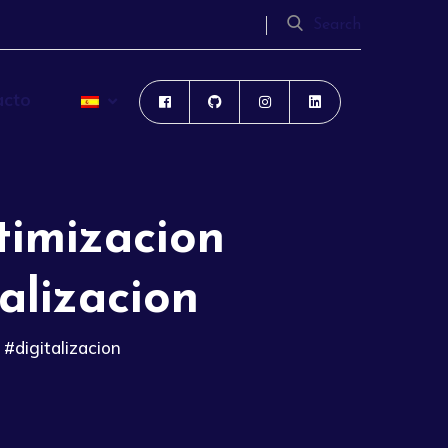
Search
acto
timizacion
alizacion
 #digitalizacion