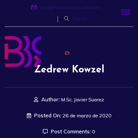
info@thebitbang.company
Search
Zedrew Kowzel
Author:
M.Sc. Javier Suarez
Posted On:
26 de marzo de 2020
Post Comments:
0