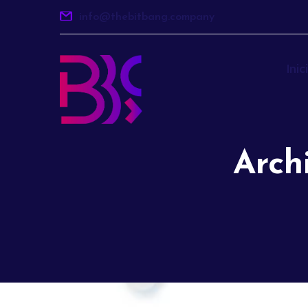
info@thebitbang.company
Inic
Arch