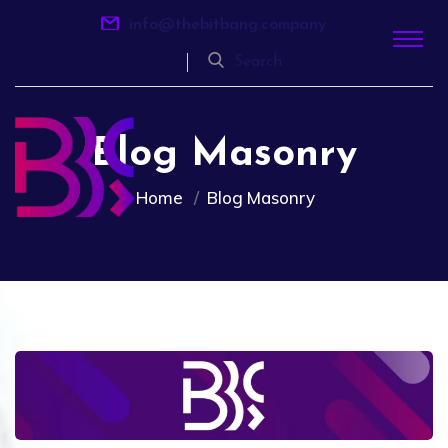
info@thebitbang.company
Search
Blog Masonry
Home
Blog Masonry