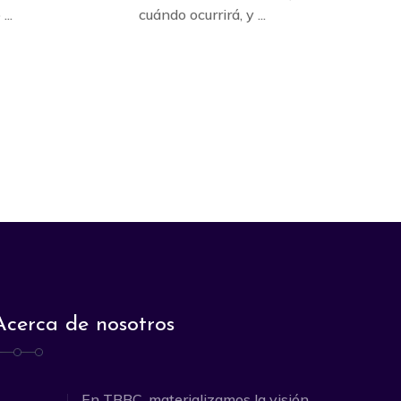
...
cuándo ocurrirá, y ...
Acerca de nosotros
En TBBC, materializamos la visión