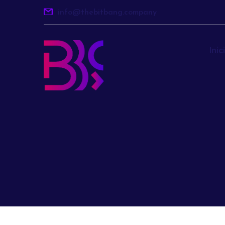
info@thebitbang.company
Inic