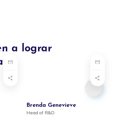
n a lograr
a
Brenda Genevieve
Head of R&D