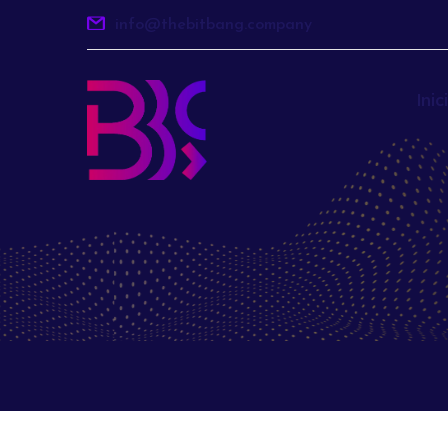
info@thebitbang.company
Inic