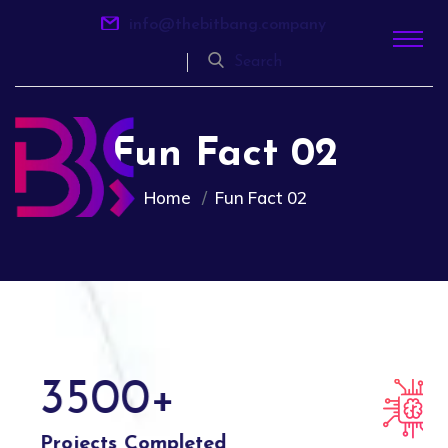
info@thebitbang.company
Search
Fun Fact 02
Home
Fun Fact 02
3500
+
Projects Completed
In